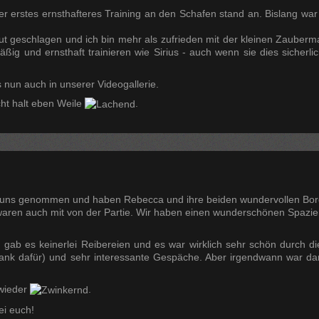
 erstes ernsthafteres Training an den Schafen stand an. Bislang war s
hr gut geschlagen und ich bin mehr als zufrieden mit der kleinen Zaub
äßig und ernsthaft trainieren wie Sirius - auch wenn sie dies sicherl
 nun auch in unserer Videogallerie.
cht halt eben Weile
.
uns genommen und haben Rebecca und ihre beiden wundervollen Bord
aren auch mit von der Partie. Wir haben einen wunderschönen Spazi
gab es keinerlei Reibereien und es war wirklich sehr schön durch d
 Dank dafür) und sehr interessante Gespäche. Aber irgendwann war 
 wieder
.
ei euch!