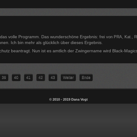
l das volle Programm. Das wunderschöne Ergebnis:
frei von
PRA, Kat., 
nen. Ich bin mehr als glücklich über dieses Ergebnis.
utz beantragt. Nun ist es amtlich der Zwingername wird Black-Magics
39
40
41
42
43
Weiter
Ende
© 2010 - 2019 Dana Vogt