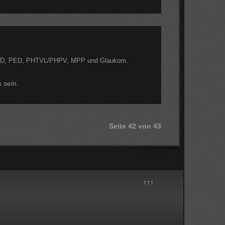
RD, PED, PHTVL/PHPV, MPP und Glaukom.
 sein.
Seite 42 von 43
↑↑↑