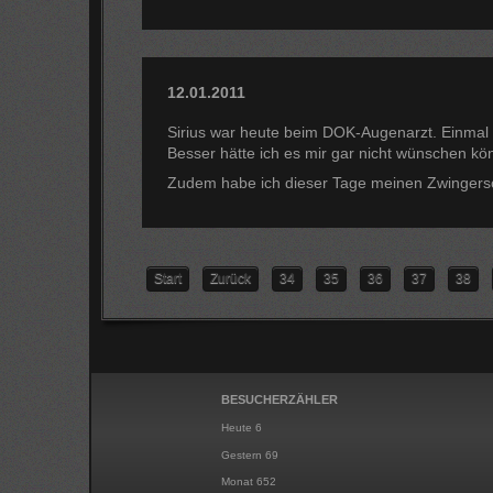
12.01.2011
Sirius war heute beim DOK-Augenarzt. Einma
Besser hätte ich es mir gar nicht wünschen kön
Zudem habe ich dieser Tage meinen Zwingersch
Start
Zurück
34
35
36
37
38
BESUCHERZÄHLER
Heute
6
Gestern
69
Monat
652