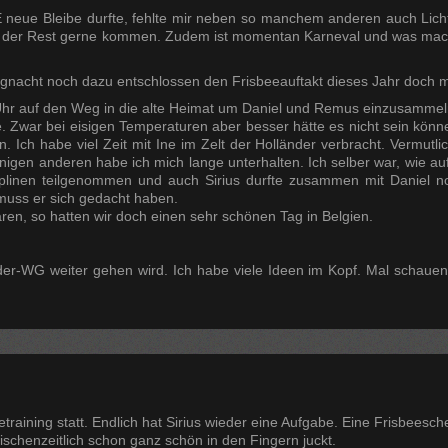
neue Bleibe durfte, fehlte mir neben so manchem anderen auch Licht.
h der Rest gerne kommen. Zudem ist momentan Karneval und was macht
gnacht noch dazu entschlossen den Frisbeeauftakt dieses Jahr doch 
hr auf den Weg in die alte Heimat um Daniel und Remus einzusammeln
Zwar bei eisigen Temperaturen aber besser hätte es nicht sein könne
Ich habe viel Zeit mit Ine im Zelt der Holländer verbracht. Vermutlich
nigen anderen habe ich mich lange unterhalten. Ich selber war, wie au
inen teilgenommen und auch Sirius durfte zusammen mit Daniel noch
 muss er sich gedacht haben.
ren, so hatten wir doch einen sehr schönen Tag in Belgien.
rder-WG weiter gehen wird. Ich habe viele Ideen im Kopf. Mal schau
etraining statt. Endlich hat Sirius wieder eine Aufgabe. Eine Frisbeesch
schenzeitlich schon ganz schön in den Fingern juckt.